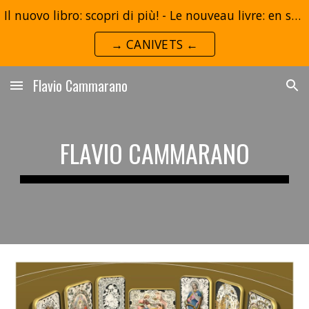
Il nuovo libro: scopri di più! - Le nouveau livre: en savoir plus!
Skip to main content
Skip to navigation
→ CANIVETS ←
Flavio Cammarano
FLAVIO CAMMARANO