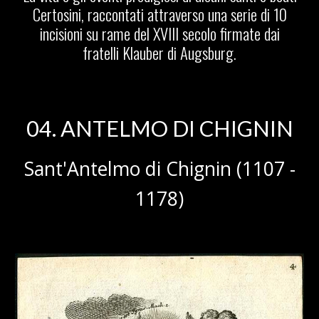
Certosini, raccontati attraverso una serie di 10
incisioni su rame del XVIII secolo firmate dai
fratelli Klauber di Augsburg.
0
4
.
ANTELMO DI CHIGNIN
Sant'
Antelmo di Chignin
(1
107
-
11
78
)