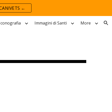
CANIVETS ←
ion
 Iconografia
Immagini di Santi
More