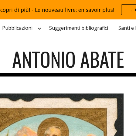
scopri di più! - Le nouveau livre: en savoir plus!
→ 
ip to main content
Skip to navigat
Pubblicazioni
Suggerimenti bibliografici
Santi e
ANTONIO ABATE