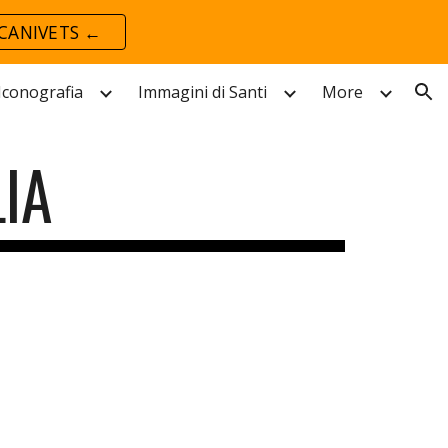
CANIVETS ←
ion
 Iconografia
Immagini di Santi
More
IA