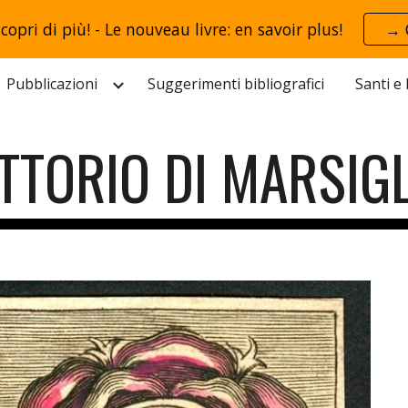
scopri di più! - Le nouveau livre: en savoir plus!
→ 
ip to main content
Skip to navigat
Pubblicazioni
Suggerimenti bibliografici
Santi e
ITTORIO DI MARSIGL