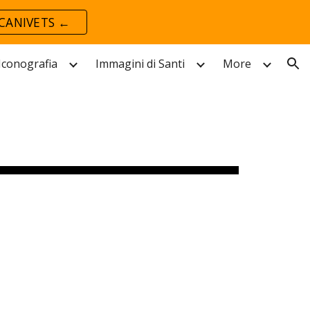
CANIVETS ←
ion
 Iconografia
Immagini di Santi
More