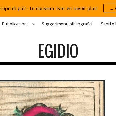
scopri di più! - Le nouveau livre: en savoir plus!
→ 
ip to main content
Skip to navigat
Pubblicazioni
Suggerimenti bibliografici
Santi e
EGIDIO