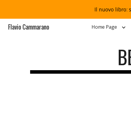
Il nuovo libro: 
Sk
Flavio Cammarano
Home Page
B