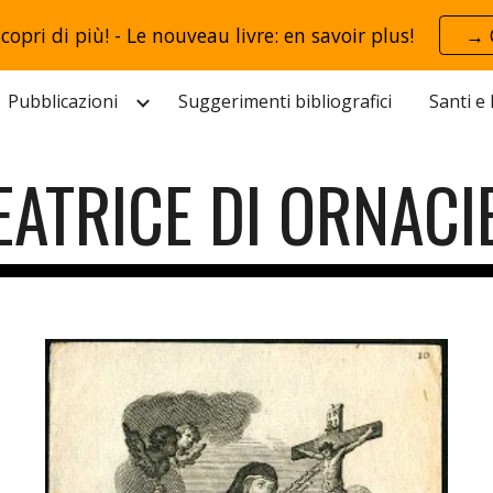
scopri di più! - Le nouveau livre: en savoir plus!
→ 
ip to main content
Skip to navigat
Pubblicazioni
Suggerimenti bibliografici
Santi e
EATRICE DI ORNACI