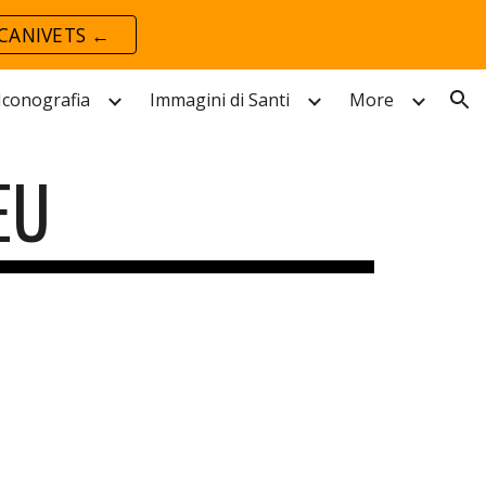
CANIVETS ←
ion
 Iconografia
Immagini di Santi
More
EU