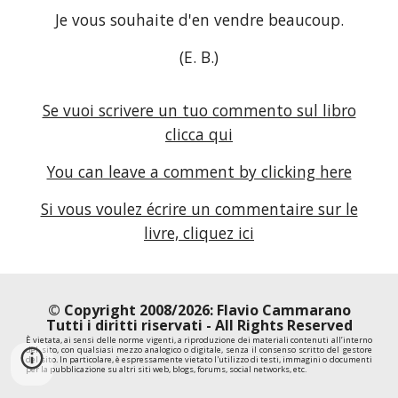
Je vous souhaite d'en vendre beaucoup.
(E. B.)
Se vuoi scrivere un tuo commento sul libro
clicca qui
You can leave a comment by clicking here
Si vous voulez écrire un commentaire sur le
livre, cliquez ici
© Copyright 2008/2026: Flavio Cammarano
Tutti i diritti riservati - All Rights Reserved
È vietata, ai sensi delle norme vigenti, a riproduzione dei materiali contenuti all’interno
del sito, con qualsiasi mezzo analogico o digitale, senza il consenso scritto del gestore
del sito. In particolare, è espressamente vietato l'utilizzo di testi, immagini o documenti
per la pubblicazione su altri siti web, blogs, forums, social networks, etc.