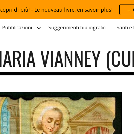
scopri di più! - Le nouveau livre: en savoir plus!
→ 
ip to main content
Skip to navigat
Pubblicazioni
Suggerimenti bibliografici
Santi e
ARIA VIANNEY (CU