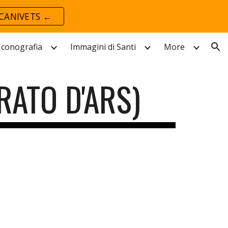
CANIVETS ←
ion
 Iconografia
Immagini di Santi
More
RATO D'ARS)