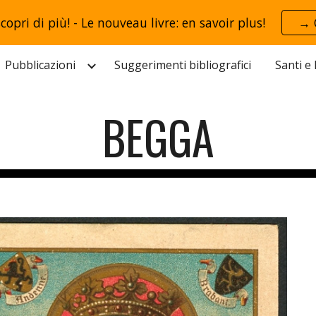
scopri di più! - Le nouveau livre: en savoir plus!
→ 
ip to main content
Skip to navigat
Pubblicazioni
Suggerimenti bibliografici
Santi e
BEGGA