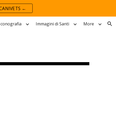
CANIVETS ←
ion
 Iconografia
Immagini di Santi
More