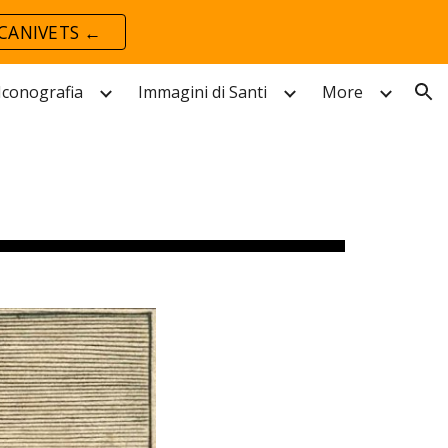
CANIVETS ←
ion
 Iconografia
Immagini di Santi
More