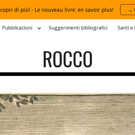
scopri di più! - Le nouveau livre: en savoir plus!
→ 
ip to main content
Skip to navigat
Pubblicazioni
Suggerimenti bibliografici
Santi e
ROCCO