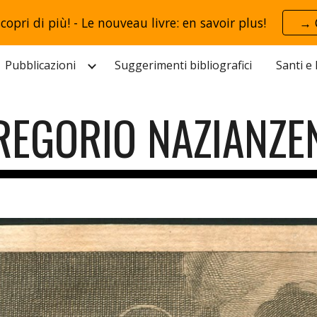
scopri di più! - Le nouveau livre: en savoir plus!
→ 
ip to main content
Skip to navigat
Pubblicazioni
Suggerimenti bibliografici
Santi e
REGORIO NAZIANZE