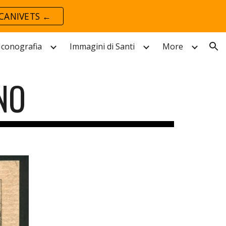
CANIVETS ←
ion
 Iconografia
Immagini di Santi
More
NO